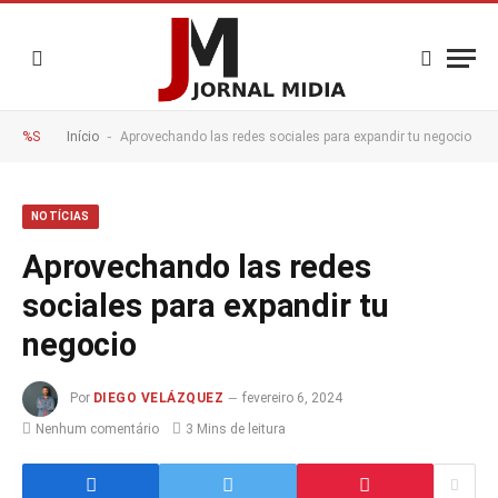
-
%S
Início
Aprovechando las redes sociales para expandir tu negocio
NOTÍCIAS
Aprovechando las redes
sociales para expandir tu
negocio
Por
DIEGO VELÁZQUEZ
fevereiro 6, 2024
Nenhum comentário
3 Mins de leitura