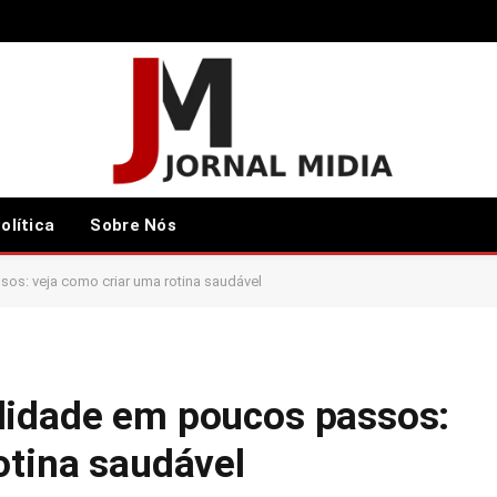
olítica
Sobre Nós
os: veja como criar uma rotina saudável
lidade em poucos passos:
otina saudável