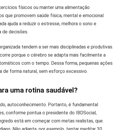
exercícios físicos ou manter uma alimentação
tos que promovem saúde física, mental e emocional.
da ajuda a reduzir o estresse, melhora o sono e
a de decisões.
ganizada tendem a ser mais disciplinadas e produtivas.
ocorre porque o cérebro se adapta mais facilmente a
automáticos com o tempo. Dessa forma, pequenas ações
ia de forma natural, sem esforço excessivo.
ara uma rotina saudável?
 tudo, autoconhecimento. Portanto, é fundamental
des, conforme pontua o presidente do IBDSocial,
 segredo está em começar com metas realistas, que
diano. Não adianta, por exemplo, tentar meditar 30