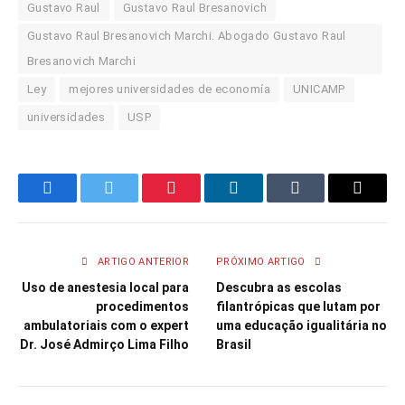
Gustavo Raul
Gustavo Raul Bresanovich
Gustavo Raul Bresanovich Marchi. Abogado Gustavo Raul
Bresanovich Marchi
Ley
mejores universidades de economía
UNICAMP
universidades
USP
Facebook
Twitter
Pinterest
LinkedIn
Tumblr
Email
ARTIGO ANTERIOR
PRÓXIMO ARTIGO
Uso de anestesia local para
Descubra as escolas
procedimentos
filantrópicas que lutam por
ambulatoriais com o expert
uma educação igualitária no
Dr. José Admirço Lima Filho
Brasil