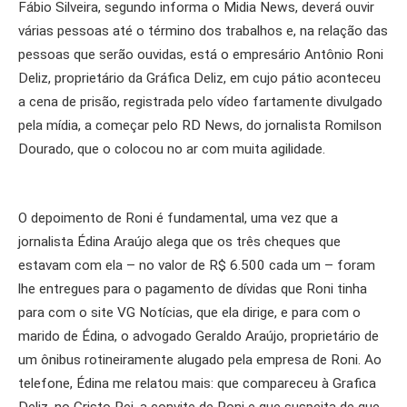
Fábio Silveira, segundo informa o Midia News, deverá ouvir
várias pessoas até o término dos trabalhos e, na relação das
pessoas que serão ouvidas, está o empresário Antônio Roni
Deliz, proprietário da Gráfica Deliz, em cujo pátio aconteceu
a cena de prisão, registrada pelo vídeo fartamente divulgado
pela mídia, a começar pelo RD News, do jornalista Romilson
Dourado, que o colocou no ar com muita agilidade.
O depoimento de Roni é fundamental, uma vez que a
jornalista Édina Araújo alega que os três cheques que
estavam com ela – no valor de R$ 6.500 cada um – foram
lhe entregues para o pagamento de dívidas que Roni tinha
para com o site VG Notícias, que ela dirige, e para com o
marido de Édina, o advogado Geraldo Araújo, proprietário de
um ônibus rotineiramente alugado pela empresa de Roni. Ao
telefone, Édina me relatou mais: que compareceu à Grafica
Deliz, no Cristo Rei, a convite de Roni e que suspeita de que