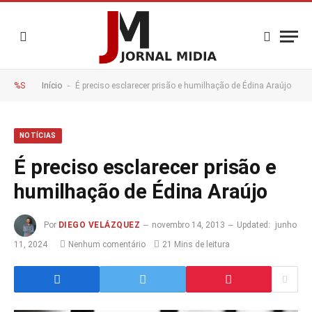
-
%S
Início
É preciso esclarecer prisão e humilhação de Édina Araújo
NOTÍCIAS
É preciso esclarecer prisão e
humilhação de Édina Araújo
Por
DIEGO VELÁZQUEZ
novembro 14, 2013
Updated:
junho
11, 2024
Nenhum comentário
21 Mins de leitura