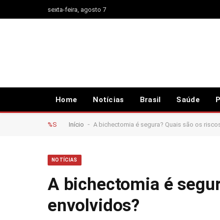
sexta-feira, agosto 7
Home
Notícias
Brasil
Saúde
P
-
%S
Início
A bichectomia é segura? Quais são os risc
NOTÍCIAS
A bichectomia é segur
envolvidos?