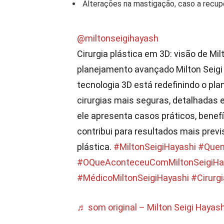
Alterações na mastigação, caso a rec
@miltonseigihayash
Cirurgia plástica em 3D: visão de Mil
planejamento avançado Milton Seigi
tecnologia 3D está redefinindo o pla
cirurgias mais seguras, detalhadas e
ele apresenta casos práticos, benefí
contribui para resultados mais previs
plástica.
#MiltonSeigiHayashi
#Quem
#OQueAconteceuComMiltonSeigiHa
#MédicoMiltonSeigiHayashi
#Cirurg
♬ som original – Milton Seigi Hayash