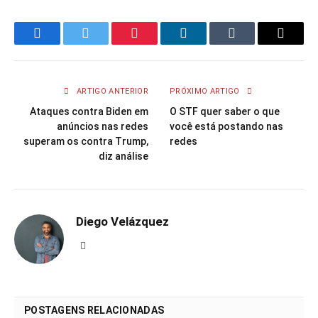
Facebook
Twitter
Pinterest
LinkedIn
Tumblr
Email
ARTIGO ANTERIOR
PRÓXIMO ARTIGO
Ataques contra Biden em
O STF quer saber o que
anúncios nas redes
você está postando nas
superam os contra Trump,
redes
diz análise
Diego Velázquez
Website
POSTAGENS RELACIONADAS