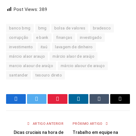
Post Views:
389
banco bmg
bmg
bolsa de valores
bradesco
corrupção
e bank
finanças
investigado
investimento
itaú
lavagem de dinheiro
márcio alaor araujo
márcio alaor de araújo
marcio alaour de araújo
márcio alaour de araujo
santander
tesouro direto
Facebook
Twitter
Pinterest
LinkedIn
Tumblr
Email
ARTIGO ANTERIOR
PRÓXIMO ARTIGO
Dicas cruciais na hora de
Trabalho em equipe na