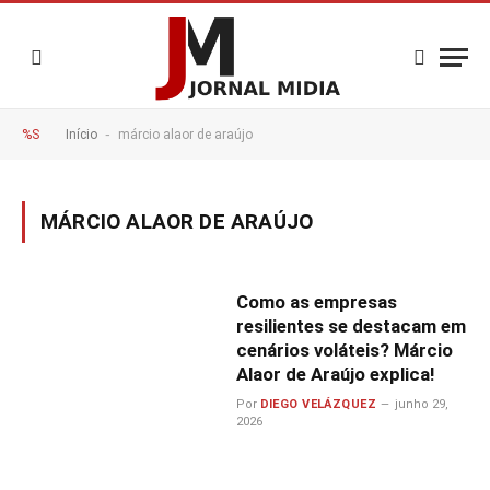
-
%S
Início
márcio alaor de araújo
MÁRCIO ALAOR DE ARAÚJO
Como as empresas
resilientes se destacam em
cenários voláteis? Márcio
Alaor de Araújo explica!
Por
DIEGO VELÁZQUEZ
junho 29,
2026