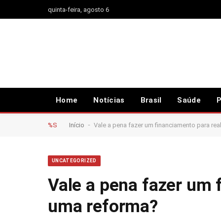
quinta-feira, agosto 6
Home
Notícias
Brasil
Saúde
P
-
%S
Início
Vale a pena fazer um financiamento para rea
UNCATEGORIZED
Vale a pena fazer um 
uma reforma?