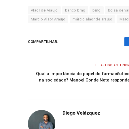
Alaor de Araujo
banco bmg
bmg
bolsa de va
Marcio Alaor Araujo
márcio alaor de araújo
Márci
COMPARTILHAR.
ARTIGO ANTERIO
Qual a importância do papel do farmacêutic
na sociedade? Manoel Conde Neto respond
Diego Velázquez