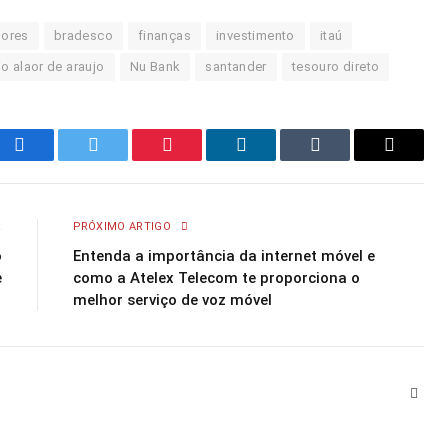
lores
bradesco
finanças
investimento
itaú
o alaor de araujo
Nu Bank
santander
tesouro direto
Facebook
Twitter
Pinterest
LinkedIn
Tumblr
Email
R
PRÓXIMO ARTIGO
o
Entenda a importância da internet móvel e
e
como a Atelex Telecom te proporciona o
melhor serviço de voz móvel
Webs