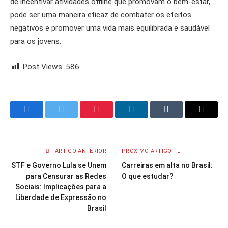
de incentivar atividades offline que promovam o bem-estar,
pode ser uma maneira eficaz de combater os efeitos
negativos e promover uma vida mais equilibrada e saudável
para os jovens.
Post Views:
586
Facebook
Twitter
Pinterest
LinkedIn
Tumblr
Email
ARTIGO ANTERIOR
PRÓXIMO ARTIGO
STF e Governo Lula se Unem
Carreiras em alta no Brasil:
para Censurar as Redes
O que estudar?
Sociais: Implicações para a
Liberdade de Expressão no
Brasil