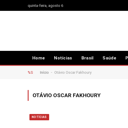
quinta-feira, agosto 6
Home
Notícias
Brasil
Saúde
P
-
%S
Início
Otávio Oscar Fakhoury
OTÁVIO OSCAR FAKHOURY
NOTÍCIAS