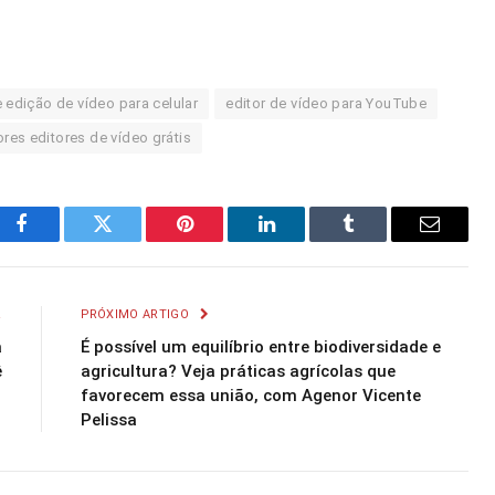
 edição de vídeo para celular
editor de vídeo para YouTube
res editores de vídeo grátis
Facebook
Twitter
Pinterest
LinkedIn
Tumblr
Email
R
PRÓXIMO ARTIGO
a
É possível um equilíbrio entre biodiversidade e
ê
agricultura? Veja práticas agrícolas que
favorecem essa união, com Agenor Vicente
Pelissa