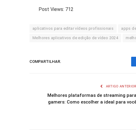
Post Views:
712
aplicativos para editar vídeos profissionais
apps de
Melhores aplicativos de edição de vídeo 2024
melho
COMPARTILHAR.
ARTIGO ANTERIO
Melhores plataformas de streaming par
gamers: Como escolher a ideal para voc