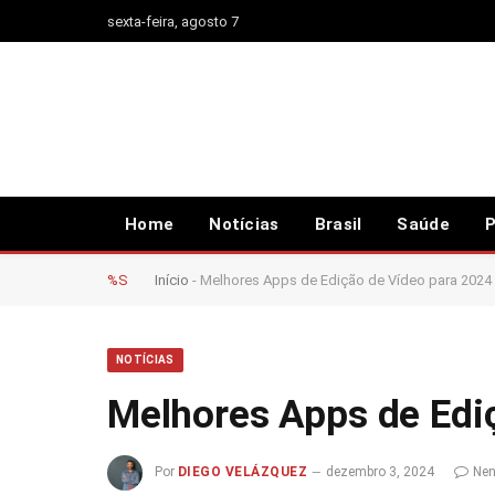
sexta-feira, agosto 7
Home
Notícias
Brasil
Saúde
P
%S
Início
-
Melhores Apps de Edição de Vídeo para 2024
NOTÍCIAS
Melhores Apps de Edi
Por
DIEGO VELÁZQUEZ
dezembro 3, 2024
Nen