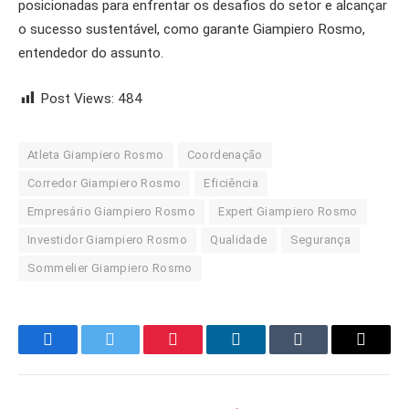
posicionadas para enfrentar os desafios do setor e alcançar
o sucesso sustentável, como garante Giampiero Rosmo,
entendedor do assunto.
Post Views:
484
Atleta Giampiero Rosmo
Coordenação
Corredor Giampiero Rosmo
Eficiência
Empresário Giampiero Rosmo
Expert Giampiero Rosmo
Investidor Giampiero Rosmo
Qualidade
Segurança
Sommelier Giampiero Rosmo
Facebook
Twitter
Pinterest
LinkedIn
Tumblr
Email