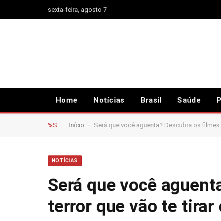
sexta-feira, agosto 7
Home
Notícias
Brasil
Saúde
P
-
%S
Início
Será que você aguenta? Descubra os filmes de
NOTÍCIAS
Será que você aguenta
terror que vão te tirar