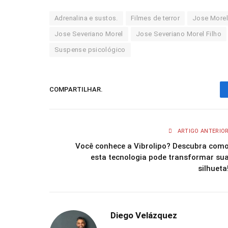
Adrenalina e sustos.
Filmes de terror
Jose Morel
Jose Severiano Morel
Jose Severiano Morel Filho
Suspense psicológico
COMPARTILHAR.
ARTIGO ANTERIO
Você conhece a Vibrolipo? Descubra com
esta tecnologia pode transformar su
silhueta
Diego Velázquez