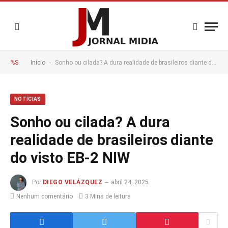
-
%S
Início
Sonho ou cilada? A dura realidade de brasileiros diante do visto EB-2 NIW
NOTÍCIAS
Sonho ou cilada? A dura
realidade de brasileiros diante
do visto EB-2 NIW
Por
DIEGO VELÁZQUEZ
abril 24, 2025
Nenhum comentário
3 Mins de leitura