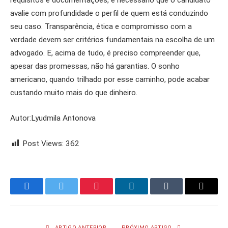
requisitos e documentações, é necessário que o candidato
avalie com profundidade o perfil de quem está conduzindo
seu caso. Transparência, ética e compromisso com a
verdade devem ser critérios fundamentais na escolha de um
advogado. E, acima de tudo, é preciso compreender que,
apesar das promessas, não há garantias. O sonho
americano, quando trilhado por esse caminho, pode acabar
custando muito mais do que dinheiro.
Autor:Lyudmila Antonova
Post Views:
362
Facebook
Twitter
Pinterest
LinkedIn
Tumblr
Email
ARTIGO ANTERIOR
PRÓXIMO ARTIGO