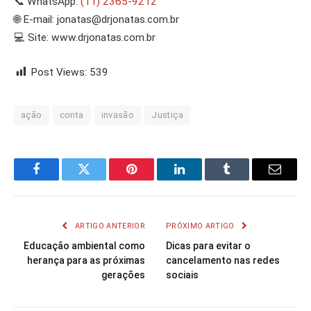
📞 WhatsApp:
(11) 2365-9212
🌐 E-mail:
jonatas@drjonatas.com.br
💻 Site: www.drjonatas.com.br
Post Views:
539
ação
conta
invasão
Justiça
Facebook
Twitter
Pinterest
LinkedIn
Tumblr
Email
ARTIGO ANTERIOR
PRÓXIMO ARTIGO
Educação ambiental como
Dicas para evitar o
herança para as próximas
cancelamento nas redes
gerações
sociais