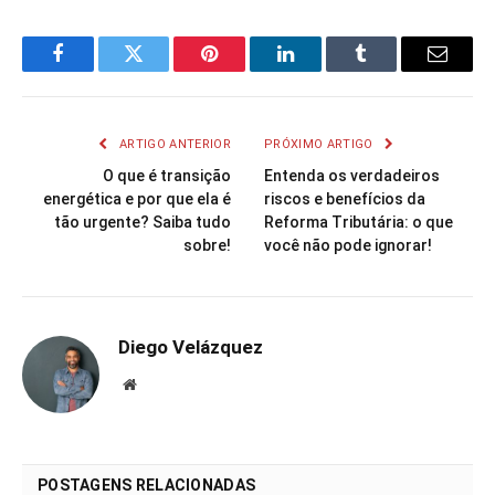
Facebook
Twitter
Pinterest
LinkedIn
Tumblr
Email
ARTIGO ANTERIOR
PRÓXIMO ARTIGO
O que é transição
Entenda os verdadeiros
energética e por que ela é
riscos e benefícios da
tão urgente? Saiba tudo
Reforma Tributária: o que
sobre!
você não pode ignorar!
Diego Velázquez
Website
POSTAGENS RELACIONADAS