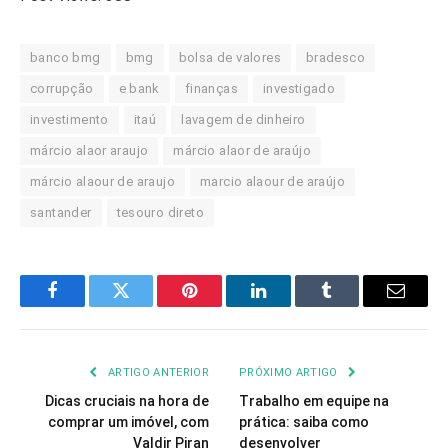
banco bmg
bmg
bolsa de valores
bradesco
corrupção
e bank
finanças
investigado
investimento
itaú
lavagem de dinheiro
márcio alaor araujo
márcio alaor de araújo
márcio alaour de araujo
marcio alaour de araújo
santander
tesouro direto
Facebook
Twitter
Pinterest
LinkedIn
Tumblr
Email
ARTIGO ANTERIOR
PRÓXIMO ARTIGO
Dicas cruciais na hora de
Trabalho em equipe na
comprar um imóvel, com
prática: saiba como
Valdir Piran
desenvolver