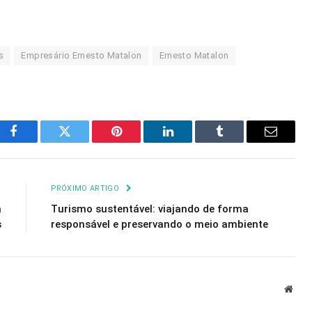
s
Empresário Ernesto Matalon
Ernesto Matalon
Facebook
Twitter
Pinterest
LinkedIn
Tumblr
Email
R
PRÓXIMO ARTIGO
a
Turismo sustentável: viajando de forma
s
responsável e preservando o meio ambiente
Webs