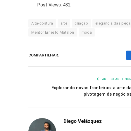
Post Views:
432
Alta-costura
arte
criação
elegância das peça
Mentor Ernesto Matalon
moda
COMPARTILHAR.
ARTIGO ANTERIO
Explorando novas fronteiras: a arte d
pivotagem de negócio
Diego Velázquez