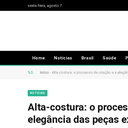
sexta-feira, agosto 7
Home
Notícias
Brasil
Saúde
P
%S
Início
-
Alta-costura: o processo de criação e a eleg
NOTÍCIAS
Alta-costura: o proces
elegância das peças e