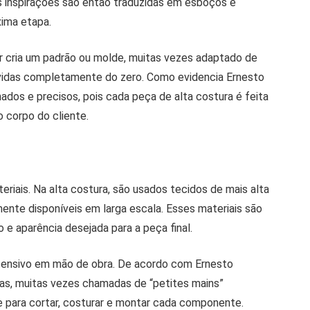
 inspirações são então traduzidas em esboços e
xima etapa.
er cria um padrão ou molde, muitas vezes adaptado de
lvidas completamente do zero. Como evidencia Ernesto
dos e precisos, pois cada peça de alta costura é feita
 corpo do cliente.
iais. Na alta costura, são usados ​​tecidos de mais alta
ente disponíveis em larga escala. Esses materiais são
 e aparência desejada para a peça final.
tensivo em mão de obra. De acordo com Ernesto
as, muitas vezes chamadas de “petites mains”
 para cortar, costurar e montar cada componente.