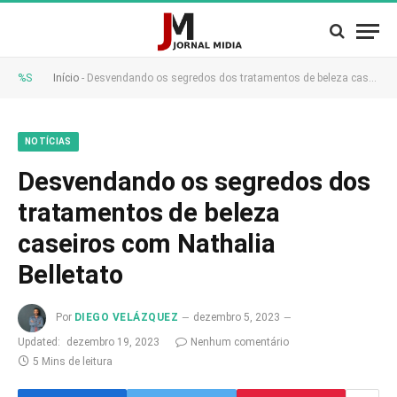
%S
Início
-
Desvendando os segredos dos tratamentos de beleza caseiros com Nathalia Belletato
NOTÍCIAS
Desvendando os segredos dos
tratamentos de beleza
caseiros com Nathalia
Belletato
Por
DIEGO VELÁZQUEZ
dezembro 5, 2023
Updated:
dezembro 19, 2023
Nenhum comentário
5 Mins de leitura