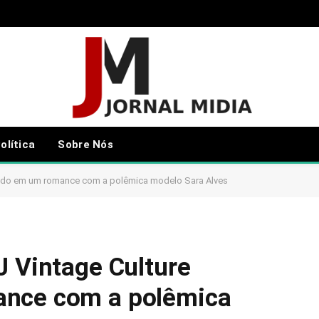
olítica
Sobre Nós
lvido em um romance com a polêmica modelo Sara Alves
J Vintage Culture
ance com a polêmica