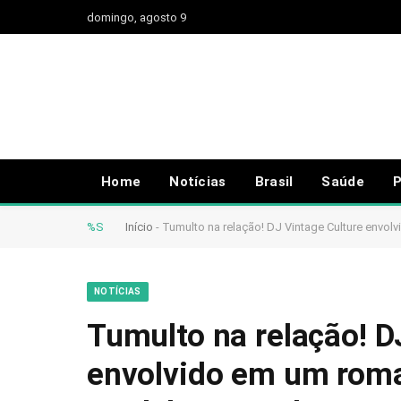
domingo, agosto 9
Home
Notícias
Brasil
Saúde
P
%S
Início
-
Tumulto na relação! DJ Vintage Culture envo
NOTÍCIAS
Tumulto na relação! D
envolvido em um rom