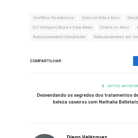
Conflitos Românticos
Crise na Vida a Dois
Desa
DJ Vintage Culture e Sara Alves
Drama no Amor
Relacionamento Desafiador
Relacionamento em Te
COMPARTILHAR.
ARTIGO ANTERIO
Desvendando os segredos dos tratamentos d
beleza caseiros com Nathalia Belletat
Diego Velázquez