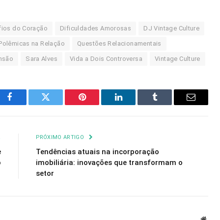
fios do Coração
Dificuldades Amorosas
DJ Vintage Culture
Polêmicas na Relação
Questões Relacionamentais
nsão
Sara Alves
Vida a Dois Controversa
Vintage Culture
Facebook
Twitter
Pinterest
LinkedIn
Tumblr
Email
R
PRÓXIMO ARTIGO
e
Tendências atuais na incorporação
o
imobiliária: inovações que transformam o
setor
Webs