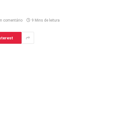
m comentário
9 Mins de leitura
nterest