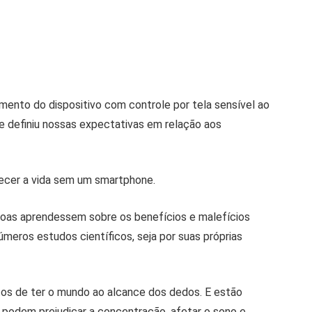
mento do dispositivo com controle por tela sensível ao
definiu nossas expectativas em relação aos
ecer a vida sem um smartphone.
soas aprendessem sobre os benefícios e malefícios
números estudos científicos, seja por suas próprias
os de ter o mundo ao alcance dos dedos. E estão
 podem prejudicar a concentração, afetar o sono e