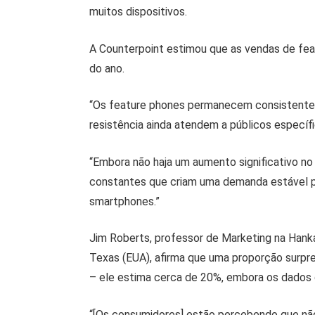
muitos dispositivos.
A Counterpoint estimou que as vendas de feat
do ano.
“Os feature phones permanecem consistentes 
resistência ainda atendem a públicos específ
“Embora não haja um aumento significativo n
constantes que criam uma demanda estável 
smartphones.”
Jim Roberts, professor de Marketing na Hanka
Texas (EUA), afirma que uma proporção sur
– ele estima cerca de 20%, embora os dados
“[Os consumidores] estão percebendo que não