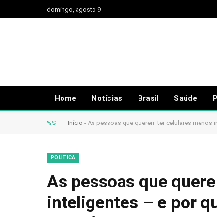
domingo, agosto 9
Home
Notícias
Brasil
Saúde
P
%S
Início
-
As pessoas que querem ter celulares menos i
POLÍTICA
As pessoas que quere
inteligentes – e por