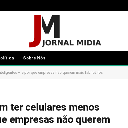
olítica
Sobre Nós
nteligentes – e por que empresas não querem mais fabricá-los
m ter celulares menos
 que empresas não querem