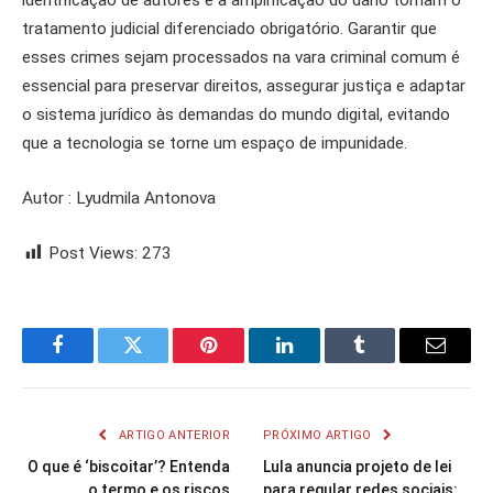
identificação de autores e a amplificação do dano tornam o
tratamento judicial diferenciado obrigatório. Garantir que
esses crimes sejam processados na vara criminal comum é
essencial para preservar direitos, assegurar justiça e adaptar
o sistema jurídico às demandas do mundo digital, evitando
que a tecnologia se torne um espaço de impunidade.
Autor : Lyudmila Antonova
Post Views:
273
Facebook
Twitter
Pinterest
LinkedIn
Tumblr
Email
ARTIGO ANTERIOR
PRÓXIMO ARTIGO
O que é ‘biscoitar’? Entenda
Lula anuncia projeto de lei
o termo e os riscos
para regular redes sociais: