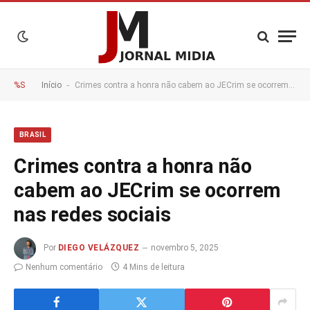
-
%S
Início
Crimes contra a honra não cabem ao JECrim se ocorrem nas redes sociais
BRASIL
Crimes contra a honra não
cabem ao JECrim se ocorrem
nas redes sociais
Por
DIEGO VELÁZQUEZ
novembro 5, 2025
Nenhum comentário
4 Mins de leitura