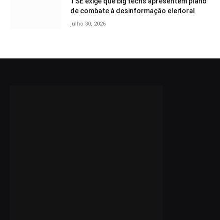
TSE exige que big techs apresentem plano
de combate à desinformação eleitoral
julho 30, 2026