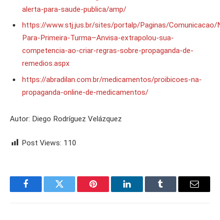
alerta-para-saude-publica/amp/
https://www.stj.jus.br/sites/portalp/Paginas/Comunicaca
Para-Primeira-Turma–Anvisa-extrapolou-sua-
competencia-ao-criar-regras-sobre-propaganda-de-
remedios.aspx
https://abradilan.com.br/medicamentos/proibicoes-na-
propaganda-online-de-medicamentos/
Autor: Diego Rodríguez Velázquez
Post Views:
110
Facebook
Twitter
Pinterest
LinkedIn
Tumblr
Email