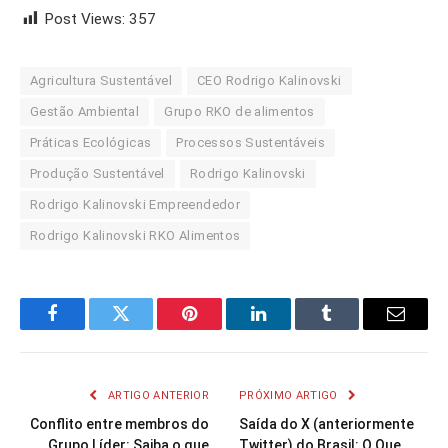
Post Views:
357
Agricultura Sustentável
CEO Rodrigo Kalinovski
Gestão Ambiental
Grupo RKO de alimentos
Práticas Ecológicas
Processos Sustentáveis
Produção Sustentável
Rodrigo Kalinovski
Rodrigo Kalinovski Empreendedor
Rodrigo Kalinovski RKO Alimentos
Facebook
Twitter
Pinterest
LinkedIn
Tumblr
Email
ARTIGO ANTERIOR
PRÓXIMO ARTIGO
Conflito entre membros do
Saída do X (anteriormente
Grupo Líder: Saiba o que
Twitter) do Brasil: O Que