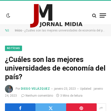
%S
Início
-
¿Cuáles son las mejores universidades de economía del país?
NOTÍCIAS
¿Cuáles son las mejores
universidades de economía del
país?
Por
DIEGO VELÁZQUEZ
janeiro 23, 2023
Updated:
janeiro
24, 2023
Nenhum comentário
3 Mins de leitura