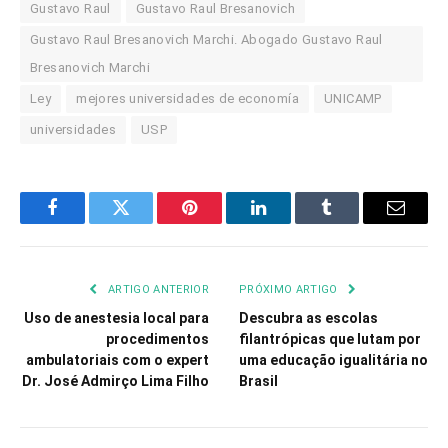
Gustavo Raul
Gustavo Raul Bresanovich
Gustavo Raul Bresanovich Marchi. Abogado Gustavo Raul
Bresanovich Marchi
Ley
mejores universidades de economía
UNICAMP
universidades
USP
Facebook
Twitter
Pinterest
LinkedIn
Tumblr
Email
ARTIGO ANTERIOR
PRÓXIMO ARTIGO
Uso de anestesia local para
Descubra as escolas
procedimentos
filantrópicas que lutam por
ambulatoriais com o expert
uma educação igualitária no
Dr. José Admirço Lima Filho
Brasil