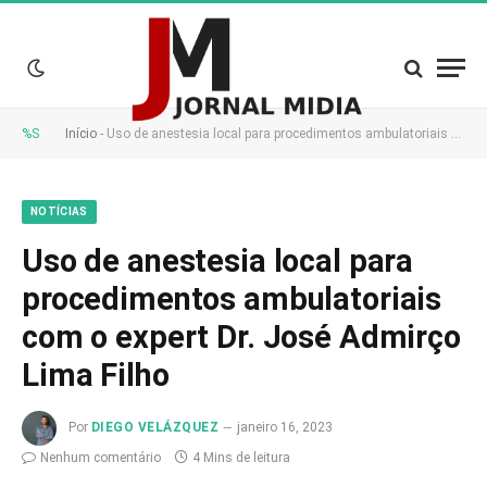
%S
Início
-
Uso de anestesia local para procedimentos ambulatoriais com o expert Dr. José Admirço Lima Filho
NOTÍCIAS
Uso de anestesia local para
procedimentos ambulatoriais
com o expert Dr. José Admirço
Lima Filho
Por
DIEGO VELÁZQUEZ
janeiro 16, 2023
Nenhum comentário
4 Mins de leitura