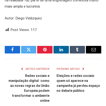
na realidade faz parte de uma engrenagem criminosa muito
mais ampla e lucrativa.
Autor: Diego Velázquez
Post Views:
117
Facebook
Twitter
Pinterest
LinkedIn
Tumblr
Email
ARTIGO ANTERIOR
PRÓXIMO ARTIGO
Redes sociais e
Eleições e redes sociais:
manipulação digital: como
quem só aparece na
as novas regras da União
campanha já perdeu espaço
Europeia podem
no debate público
transformar o ambiente
online