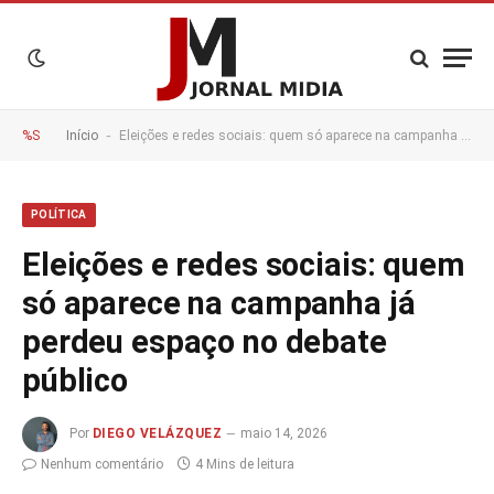
-
%S
Início
Eleições e redes sociais: quem só aparece na campanha já perdeu espaço no debate público
POLÍTICA
Eleições e redes sociais: quem
só aparece na campanha já
perdeu espaço no debate
público
Por
DIEGO VELÁZQUEZ
maio 14, 2026
Nenhum comentário
4 Mins de leitura