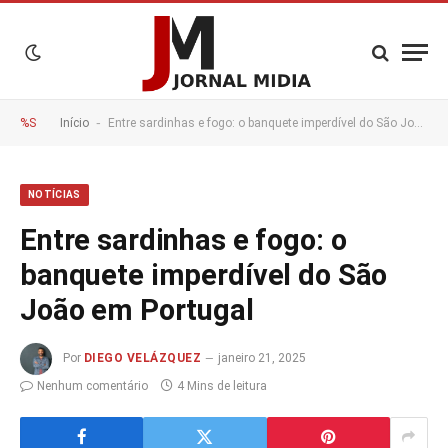
-
%S
Início
Entre sardinhas e fogo: o banquete imperdível do São João em Portugal
NOTÍCIAS
Entre sardinhas e fogo: o
banquete imperdível do São
João em Portugal
Por
DIEGO VELÁZQUEZ
janeiro 21, 2025
Nenhum comentário
4 Mins de leitura