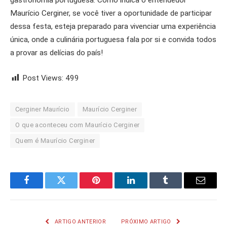
gastronomia portuguesa. Como indica o entendedor
Maurício Cerginer, se você tiver a oportunidade de participar
dessa festa, esteja preparado para vivenciar uma experiência
única, onde a culinária portuguesa fala por si e convida todos
a provar as delícias do país!
Post Views:
499
Cerginer Maurício
Maurício Cerginer
O que aconteceu com Maurício Cerginer
Quem é Maurício Cerginer
Facebook
Twitter
Pinterest
LinkedIn
Tumblr
Email
ARTIGO ANTERIOR
PRÓXIMO ARTIGO