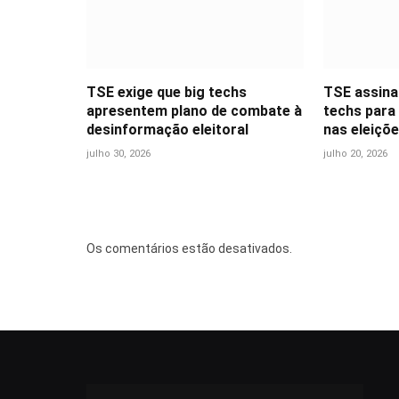
TSE exige que big techs
TSE assina
apresentem plano de combate à
techs para
desinformação eleitoral
nas eleiçõ
julho 30, 2026
julho 20, 2026
Os comentários estão desativados.