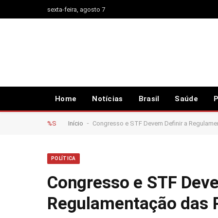
sexta-feira, agosto 7
Home
Notícias
Brasil
Saúde
P
-
%S
Início
Congresso e STF Devem Definir a Regulamen
POLÍTICA
Congresso e STF Deve
Regulamentação das R