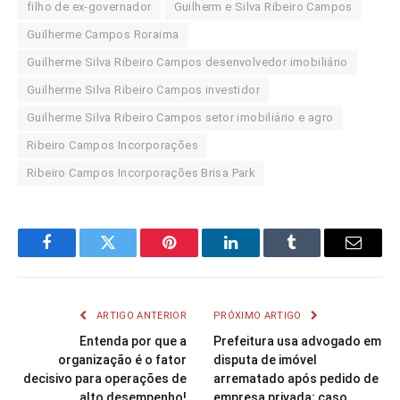
filho de ex-governador
Guilherm e Silva Ribeiro Campos
Guilherme Campos Roraima
Guilherme Silva Ribeiro Campos desenvolvedor imobiliário
Guilherme Silva Ribeiro Campos investidor
Guilherme Silva Ribeiro Campos setor imobiliário e agro
Ribeiro Campos Incorporações
Ribeiro Campos Incorporações Brisa Park
Facebook
Twitter
Pinterest
LinkedIn
Tumblr
Email
ARTIGO ANTERIOR
PRÓXIMO ARTIGO
Entenda por que a
Prefeitura usa advogado em
organização é o fator
disputa de imóvel
decisivo para operações de
arrematado após pedido de
alto desempenho!
empresa privada; caso