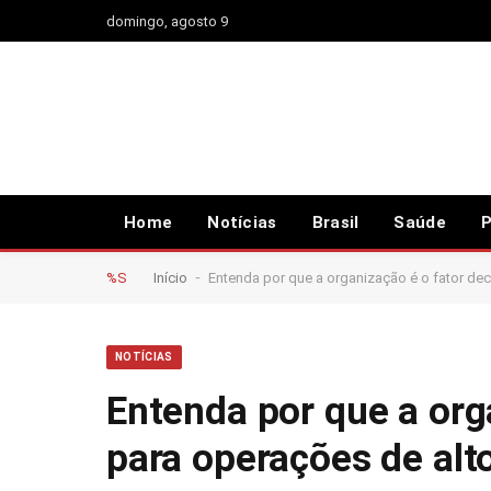
domingo, agosto 9
Home
Notícias
Brasil
Saúde
P
-
%S
Início
Entenda por que a organização é o fator de
NOTÍCIAS
Entenda por que a org
para operações de al