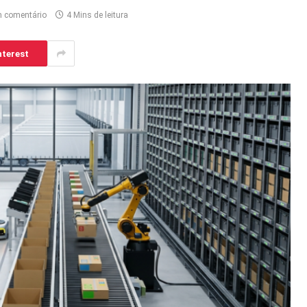
 comentário
4 Mins de leitura
nterest