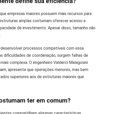
ente define sua eficiência?
ar que empresas maiores possuem mais recursos para
al, estruturas amplas costumam oferecer acesso a
apacidade de investimento. Apesar disso, tamanho não
.
 desenvolver processos compatíveis com essa
s dificuldades de coordenação, surgem falhas de
mais complexa. O engenheiro Valderci Malagosini
Itaim, apresenta que operações menores, mas bem
ados superiores aos de estruturas maiores que
 costumam ter em comum?
ientes compartilham algumas características