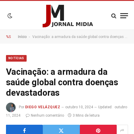
-
%S
Início
Vacinação: a armadura da saúde global contra doenças devastadoras
NOTÍCIAS
Vacinação: a armadura da
saúde global contra doenças
devastadoras
Por
DIEGO VELÁZQUEZ
outubro 10, 2024
Updated:
outubro
11, 2024
Nenhum comentário
3 Mins de leitura