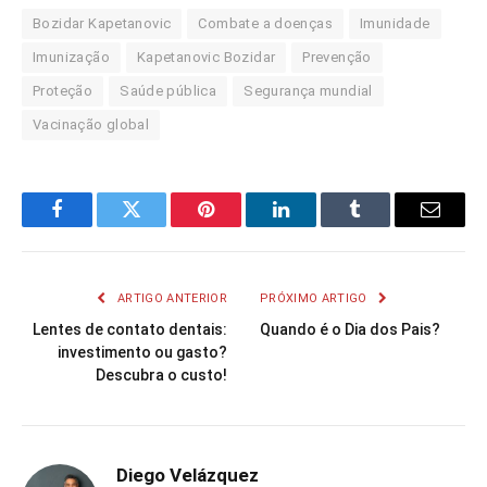
Bozidar Kapetanovic
Combate a doenças
Imunidade
Imunização
Kapetanovic Bozidar
Prevenção
Proteção
Saúde pública
Segurança mundial
Vacinação global
Facebook
Twitter
Pinterest
LinkedIn
Tumblr
Email
ARTIGO ANTERIOR
PRÓXIMO ARTIGO
Lentes de contato dentais:
Quando é o Dia dos Pais?
investimento ou gasto?
Descubra o custo!
Diego Velázquez