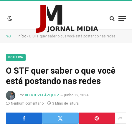
%S
Início
-
O STF quer saber o que você está postando nas redes
POLÍTICA
O STF quer saber o que você
está postando nas redes
Por
DIEGO VELÁZQUEZ
junho 19, 2024
Nenhum comentário
3 Mins de leitura