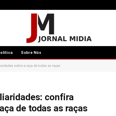
olítica
Sobre Nós
riosidades sobre a raça de todas as raças
liaridades: confira
raça de todas as raças