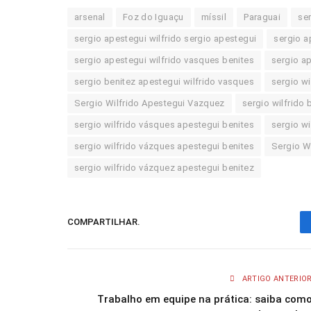
arsenal
Foz do Iguaçu
míssil
Paraguai
se
sergio apestegui wilfrido sergio apestegui
sergio a
sergio apestegui wilfrido vasques benites
sergio ap
sergio benitez apestegui wilfrido vasques
sergio wi
Sergio Wilfrido Apestegui Vazquez
sergio wilfrido 
sergio wilfrido vásques apestegui benites
sergio wi
sergio wilfrido vázques apestegui benites
Sergio W
sergio wilfrido vázquez apestegui benitez
COMPARTILHAR.
ARTIGO ANTERIO
Trabalho em equipe na prática: saiba com