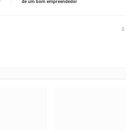
r
de um bom empreendedor
Webs