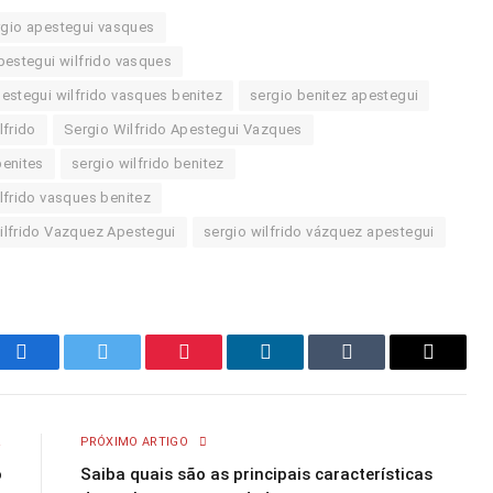
rgio apestegui vasques
pestegui wilfrido vasques
estegui wilfrido vasques benitez
sergio benitez apestegui
lfrido
Sergio Wilfrido Apestegui Vazques
benites
sergio wilfrido benitez
lfrido vasques benitez
ilfrido Vazquez Apestegui
sergio wilfrido vázquez apestegui
Facebook
Twitter
Pinterest
LinkedIn
Tumblr
Email
R
PRÓXIMO ARTIGO
o
Saiba quais são as principais características