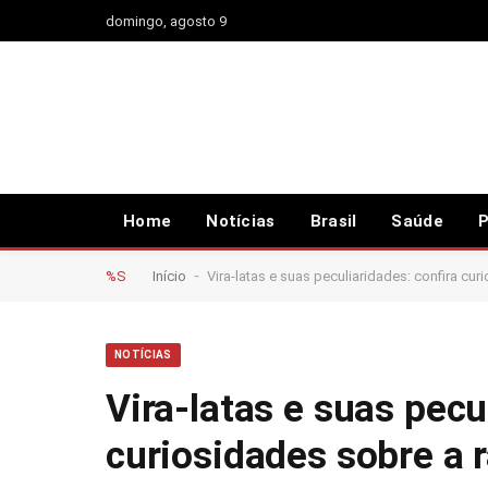
domingo, agosto 9
Home
Notícias
Brasil
Saúde
P
-
%S
Início
Vira-latas e suas peculiaridades: confira cu
NOTÍCIAS
Vira-latas e suas pecu
curiosidades sobre a 