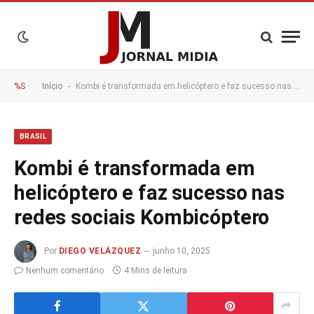
-
%S
Início
Kombi é transformada em helicóptero e faz sucesso nas redes sociais Kombicóptero
BRASIL
Kombi é transformada em
helicóptero e faz sucesso nas
redes sociais Kombicóptero
Por
DIEGO VELÁZQUEZ
junho 10, 2025
Nenhum comentário
4 Mins de leitura