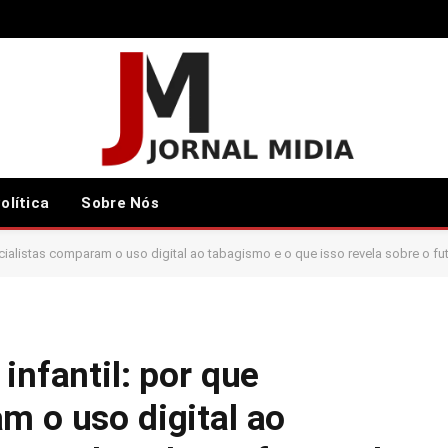
olítica
Sobre Nós
cialistas comparam o uso digital ao tabagismo e o que isso revela sobre o fu
infantil: por que
m o uso digital ao