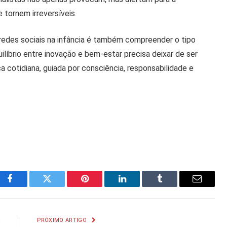
 tornem irreversíveis.
redes sociais na infância é também compreender o tipo
líbrio entre inovação e bem-estar precisa deixar de ser
 cotidiana, guiada por consciência, responsabilidade e
Facebook
Twitter
Pinterest
LinkedIn
Tumblr
Email
R
PRÓXIMO ARTIGO