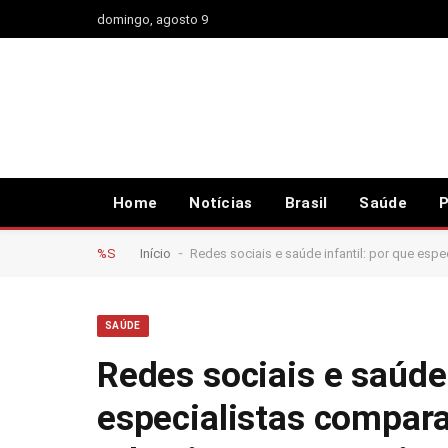
domingo, agosto 9
Home
Notícias
Brasil
Saúde
P
-
%S
Início
Redes sociais e saúde infantil: por que espe
SAÚDE
Redes sociais e saúde 
especialistas compara