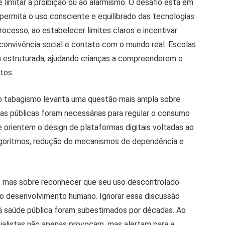
 limitar à proibição ou ao alarmismo. O desafio está em
permita o uso consciente e equilibrado das tecnologias.
cesso, ao estabelecer limites claros e incentivar
, convivência social e contato com o mundo real. Escolas
 estruturada, ajudando crianças a compreenderem o
tos.
 o tabagismo levanta uma questão mais ampla sobre
cas públicas foram necessárias para regular o consumo
ue orientem o design de plataformas digitais voltadas ao
 algoritmos, redução de mecanismos de dependência e
, mas sobre reconhecer que seu uso descontrolado
no desenvolvimento humano. Ignorar essa discussão
s à saúde pública foram subestimados por décadas. Ao
alistas não apenas provocam, mas alertam para a