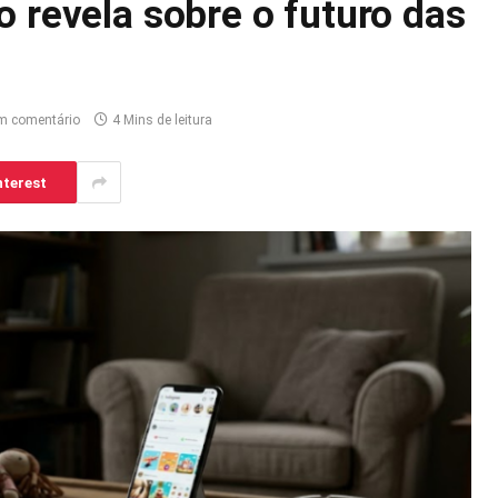
o revela sobre o futuro das
m comentário
4 Mins de leitura
nterest