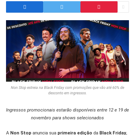
Non Stop estreia na Black Friday com promoções que vão até 60% de
desconto em ingressos.
Ingressos promocionais estarão disponíveis entre 12 e 19 de
novembro para shows selecionados
A
Non Stop
anuncia sua
primeira edição
da
Black Friday
,