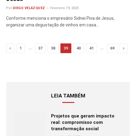
Por
DIEGO VELÁZQUEZ
fevereiro 19, 2025
Conforme menciona o empresário Sidnei Piva de Jesus,
organizar uma degustação de vinhos em casa…
Previous
…
…
Next
1
37
38
39
40
41
69
LEIA TAMBÉM
Projetos que geram impacto
real: compromisso com
transformação social