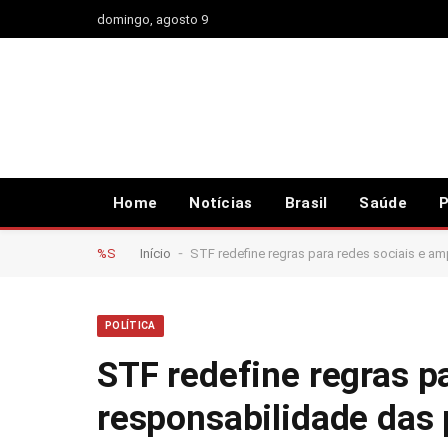
domingo, agosto 9
Home
Notícias
Brasil
Saúde
P
-
%S
Início
STF redefine regras para redes sociais e a
POLÍTICA
STF redefine regras p
responsabilidade das