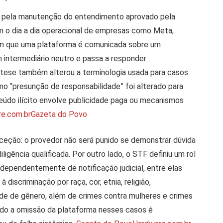
tou pela manutenção do entendimento aprovado pela
am o dia a dia operacional de empresas como Meta,
em que uma plataforma é comunicada sobre um
um intermediário neutro e passa a responder
 tese também alterou a terminologia usada para casos
o “presunção de responsabilidade” foi alterado para
teúdo ilícito envolve publicidade paga ou mecanismos
e.com.br
Gazeta do Povo
eção: o provedor não será punido se demonstrar dúvida
iligência qualificada. Por outro lado, o STF definiu um rol
dependentemente de notificação judicial, entre elas
discriminação por raça, cor, etnia, religião,
ade de gênero, além de crimes contra mulheres e crimes
ndo a omissão da plataforma nesses casos é