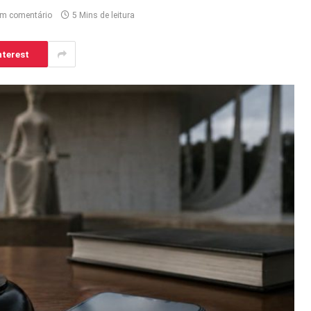
m comentário
5 Mins de leitura
nterest