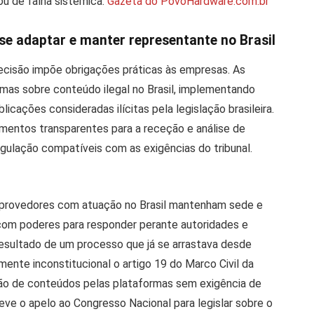
ou de falha sistêmica.
Gazeta do Povo
Hardware.com.br
se adaptar e manter representante no Brasil
ecisão impõe obrigações práticas às empresas. As
rmas sobre conteúdo ilegal no Brasil, implementando
icações consideradas ilícitas pela legislação brasileira.
mentos transparentes para a receção e análise de
ulação compatíveis com as exigências do tribunal.
 provedores com atuação no Brasil mantenham sede e
, com poderes para responder perante autoridades e
 resultado de um processo que já se arrastava desde
ente inconstitucional o artigo 19 do Marco Civil da
oção de conteúdos pelas plataformas sem exigência de
eve o apelo ao Congresso Nacional para legislar sobre o