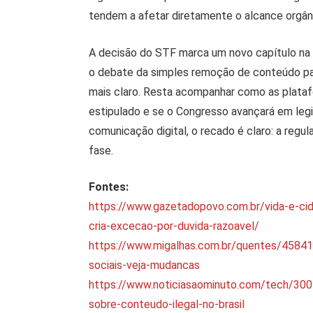
tendem a afetar diretamente o alcance orgân
A decisão do STF marca um novo capítulo na r
o debate da simples remoção de conteúdo pa
mais claro. Resta acompanhar como as plataf
estipulado e se o Congresso avançará em leg
comunicação digital, o recado é claro: a regu
fase.
Fontes:
https://www.gazetadopovo.com.br/vida-e-cid
cria-excecao-por-duvida-razoavel/
https://www.migalhas.com.br/quentes/458414
sociais-veja-mudancas
https://www.noticiasaominuto.com/tech/30
sobre-conteudo-ilegal-no-brasil