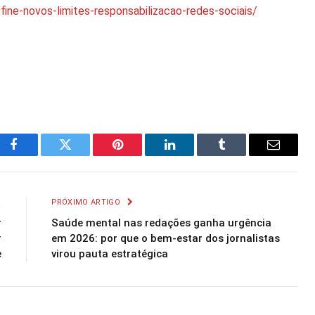
fine-novos-limites-responsabilizacao-redes-sociais/
Facebook
Twitter
Pinterest
LinkedIn
Tumblr
Email
R
PRÓXIMO ARTIGO
r
Saúde mental nas redações ganha urgência
r
em 2026: por que o bem-estar dos jornalistas
e
virou pauta estratégica